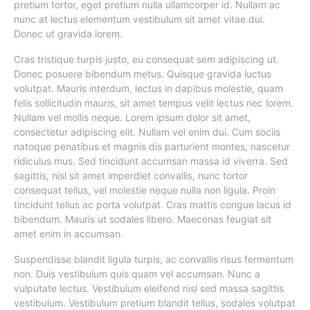
pretium tortor, eget pretium nulla ullamcorper id. Nullam ac
nunc at lectus elementum vestibulum sit amet vitae dui.
Donec ut gravida lorem.
Cras tristique turpis justo, eu consequat sem adipiscing ut.
Donec posuere bibendum metus. Quisque gravida luctus
volutpat. Mauris interdum, lectus in dapibus molestie, quam
felis sollicitudin mauris, sit amet tempus velit lectus nec lorem.
Nullam vel mollis neque. Lorem ipsum dolor sit amet,
consectetur adipiscing elit. Nullam vel enim dui. Cum sociis
natoque penatibus et magnis dis parturient montes, nascetur
ridiculus mus. Sed tincidunt accumsan massa id viverra. Sed
sagittis, nisl sit amet imperdiet convallis, nunc tortor
consequat tellus, vel molestie neque nulla non ligula. Proin
tincidunt tellus ac porta volutpat. Cras mattis congue lacus id
bibendum. Mauris ut sodales libero. Maecenas feugiat sit
amet enim in accumsan.
Suspendisse blandit ligula turpis, ac convallis risus fermentum
non. Duis vestibulum quis quam vel accumsan. Nunc a
vulputate lectus. Vestibulum eleifend nisl sed massa sagittis
vestibulum. Vestibulum pretium blandit tellus, sodales volutpat