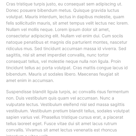
Cras tristique turpis justo, eu consequat sem adipiscing ut.
Donec posuere bibendum metus. Quisque gravida luctus
volutpat. Mauris interdum, lectus in dapibus molestie, quam
felis sollicitudin mauris, sit amet tempus velit lectus nec lorem.
Nullam vel mollis neque. Lorem ipsum dolor sit amet,
consectetur adipiscing elit. Nullam vel enim dui. Cum sociis
natoque penatibus et magnis dis parturient montes, nascetur
ridiculus mus. Sed tincidunt accumsan massa id viverra. Sed
sagittis, nisl sit amet imperdiet convallis, nunc tortor
consequat tellus, vel molestie neque nulla non ligula. Proin
tincidunt tellus ac porta volutpat. Cras mattis congue lacus id
bibendum. Mauris ut sodales libero. Maecenas feugiat sit
amet enim in accumsan.
Suspendisse blandit ligula turpis, ac convallis risus fermentum
non. Duis vestibulum quis quam vel accumsan. Nunc a
vulputate lectus. Vestibulum eleifend nisl sed massa sagittis
vestibulum. Vestibulum pretium blandit tellus, sodales volutpat
sapien varius vel. Phasellus tristique cursus erat, a placerat
tellus laoreet eget. Fusce vitae dui sit amet lacus rutrum
convallis. Vivamus sit amet lectus venenatis est rhoncus