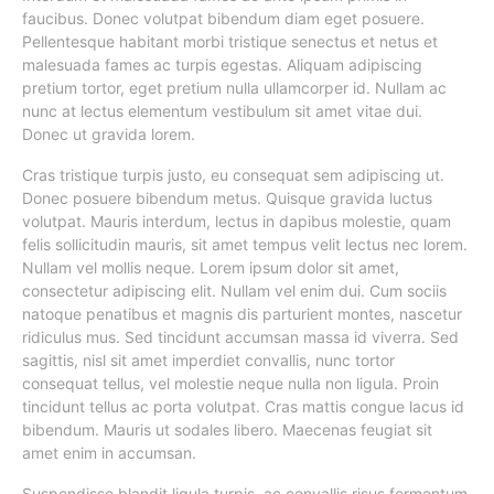
faucibus. Donec volutpat bibendum diam eget posuere.
Pellentesque habitant morbi tristique senectus et netus et
malesuada fames ac turpis egestas. Aliquam adipiscing
pretium tortor, eget pretium nulla ullamcorper id. Nullam ac
nunc at lectus elementum vestibulum sit amet vitae dui.
Donec ut gravida lorem.
Cras tristique turpis justo, eu consequat sem adipiscing ut.
Donec posuere bibendum metus. Quisque gravida luctus
volutpat. Mauris interdum, lectus in dapibus molestie, quam
felis sollicitudin mauris, sit amet tempus velit lectus nec lorem.
Nullam vel mollis neque. Lorem ipsum dolor sit amet,
consectetur adipiscing elit. Nullam vel enim dui. Cum sociis
natoque penatibus et magnis dis parturient montes, nascetur
ridiculus mus. Sed tincidunt accumsan massa id viverra. Sed
sagittis, nisl sit amet imperdiet convallis, nunc tortor
consequat tellus, vel molestie neque nulla non ligula. Proin
tincidunt tellus ac porta volutpat. Cras mattis congue lacus id
bibendum. Mauris ut sodales libero. Maecenas feugiat sit
amet enim in accumsan.
Suspendisse blandit ligula turpis, ac convallis risus fermentum