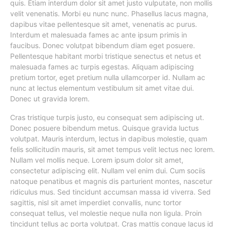
quis. Etiam interdum dolor sit amet justo vulputate, non mollis
velit venenatis. Morbi eu nunc nunc. Phasellus lacus magna,
dapibus vitae pellentesque sit amet, venenatis ac purus.
Interdum et malesuada fames ac ante ipsum primis in
faucibus. Donec volutpat bibendum diam eget posuere.
Pellentesque habitant morbi tristique senectus et netus et
malesuada fames ac turpis egestas. Aliquam adipiscing
pretium tortor, eget pretium nulla ullamcorper id. Nullam ac
nunc at lectus elementum vestibulum sit amet vitae dui.
Donec ut gravida lorem.
Cras tristique turpis justo, eu consequat sem adipiscing ut.
Donec posuere bibendum metus. Quisque gravida luctus
volutpat. Mauris interdum, lectus in dapibus molestie, quam
felis sollicitudin mauris, sit amet tempus velit lectus nec lorem.
Nullam vel mollis neque. Lorem ipsum dolor sit amet,
consectetur adipiscing elit. Nullam vel enim dui. Cum sociis
natoque penatibus et magnis dis parturient montes, nascetur
ridiculus mus. Sed tincidunt accumsan massa id viverra. Sed
sagittis, nisl sit amet imperdiet convallis, nunc tortor
consequat tellus, vel molestie neque nulla non ligula. Proin
tincidunt tellus ac porta volutpat. Cras mattis congue lacus id