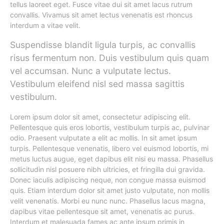
tellus laoreet eget. Fusce vitae dui sit amet lacus rutrum
convallis. Vivamus sit amet lectus venenatis est rhoncus
interdum a vitae velit.
Suspendisse blandit ligula turpis, ac convallis
risus fermentum non. Duis vestibulum quis quam
vel accumsan. Nunc a vulputate lectus.
Vestibulum eleifend nisl sed massa sagittis
vestibulum.
Lorem ipsum dolor sit amet, consectetur adipiscing elit.
Pellentesque quis eros lobortis, vestibulum turpis ac, pulvinar
odio. Praesent vulputate a elit ac mollis. In sit amet ipsum
turpis. Pellentesque venenatis, libero vel euismod lobortis, mi
metus luctus augue, eget dapibus elit nisi eu massa. Phasellus
sollicitudin nisl posuere nibh ultricies, et fringilla dui gravida.
Donec iaculis adipiscing neque, non congue massa euismod
quis. Etiam interdum dolor sit amet justo vulputate, non mollis
velit venenatis. Morbi eu nunc nunc. Phasellus lacus magna,
dapibus vitae pellentesque sit amet, venenatis ac purus.
Interdum et malesuada fames ac ante ipsum primis in