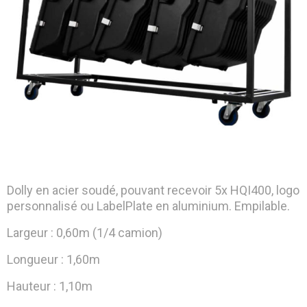
Dolly en acier soudé, pouvant recevoir 5x HQI400, logo
personnalisé ou LabelPlate en aluminium. Empilable.
Largeur : 0,60m (1/4 camion)
Longueur : 1,60m
Hauteur : 1,10m