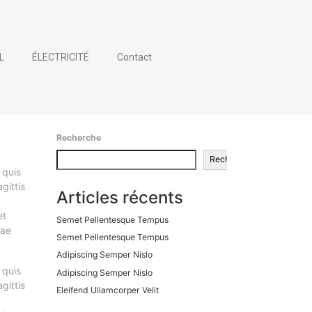
L
ÉLECTRICITÉ
Contact
Recherche
Recherche
 quis
gittis
Articles récents
et
Semet Pellentesque Tempus
tae
Semet Pellentesque Tempus
Adipiscing Semper Nislo
 quis
Adipiscing Semper Nislo
gittis
Eleifend Ullamcorper Velit