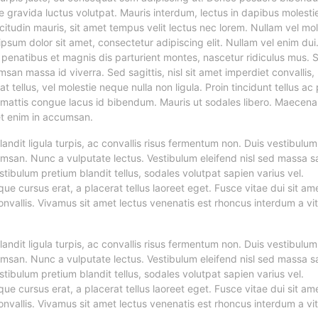
 gravida luctus volutpat. Mauris interdum, lectus in dapibus molesti
icitudin mauris, sit amet tempus velit lectus nec lorem. Nullam vel mol
psum dolor sit amet, consectetur adipiscing elit. Nullam vel enim du
 penatibus et magnis dis parturient montes, nascetur ridiculus mus. 
san massa id viverra. Sed sagittis, nisl sit amet imperdiet convallis,
t tellus, vel molestie neque nulla non ligula. Proin tincidunt tellus ac
 mattis congue lacus id bibendum. Mauris ut sodales libero. Maecena
et enim in accumsan.
andit ligula turpis, ac convallis risus fermentum non. Duis vestibulum
san. Nunc a vulputate lectus. Vestibulum eleifend nisl sed massa sa
tibulum pretium blandit tellus, sodales volutpat sapien varius vel.
ique cursus erat, a placerat tellus laoreet eget. Fusce vitae dui sit am
onvallis. Vivamus sit amet lectus venenatis est rhoncus interdum a vi
andit ligula turpis, ac convallis risus fermentum non. Duis vestibulum
san. Nunc a vulputate lectus. Vestibulum eleifend nisl sed massa sa
tibulum pretium blandit tellus, sodales volutpat sapien varius vel.
ique cursus erat, a placerat tellus laoreet eget. Fusce vitae dui sit am
onvallis. Vivamus sit amet lectus venenatis est rhoncus interdum a vi