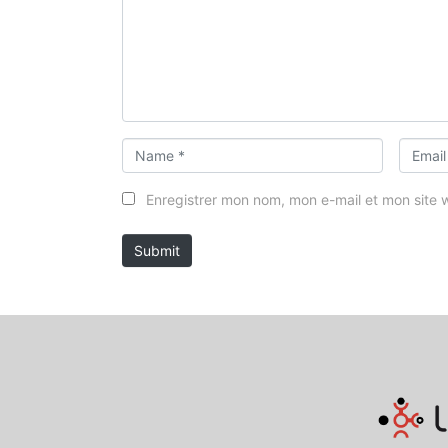
m
e
n
t
*
N
E
a
m
m
a
Enregistrer mon nom, mon e-mail et mon site
e
i
*
l
Submit
*