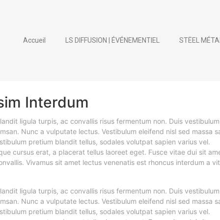
Accueil
LS DIFFUSION | ÉVÉNEMENTIEL
STËEL MÉTA
sim Interdum
andit ligula turpis, ac convallis risus fermentum non. Duis vestibulum
san. Nunc a vulputate lectus. Vestibulum eleifend nisl sed massa sa
tibulum pretium blandit tellus, sodales volutpat sapien varius vel.
ique cursus erat, a placerat tellus laoreet eget. Fusce vitae dui sit am
onvallis. Vivamus sit amet lectus venenatis est rhoncus interdum a vi
andit ligula turpis, ac convallis risus fermentum non. Duis vestibulum
san. Nunc a vulputate lectus. Vestibulum eleifend nisl sed massa sa
tibulum pretium blandit tellus, sodales volutpat sapien varius vel.