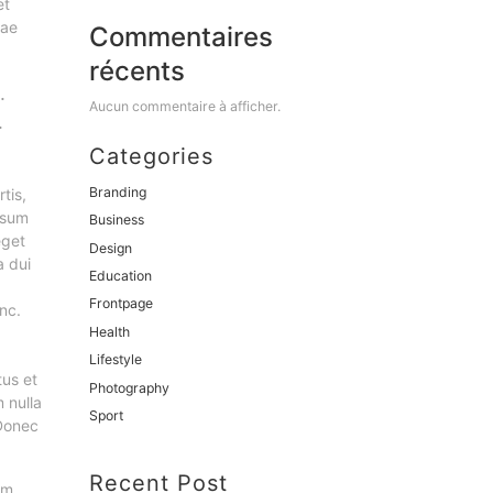
et
tae
Commentaires
récents
.
Aucun commentaire à afficher.
.
Categories
Branding
tis,
ipsum
Business
eget
Design
a dui
Education
Frontpage
nc.
Health
Lifestyle
tus et
Photography
 nulla
Sport
 Donec
Recent Post
um