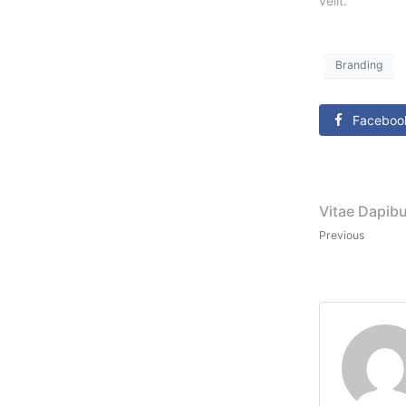
velit.
Branding
Faceboo
Vitae Dapib
Previous