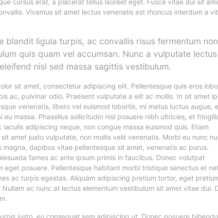
ique cursus erat, a placerat tellus laoreet eget. Fusce vitae dui sit am
onvallis. Vivamus sit amet lectus venenatis est rhoncus interdum a vi
 blandit ligula turpis, ac convallis risus fermentum non
ulum quis quam vel accumsan. Nunc a vulputate lectus
eleifend nisl sed massa sagittis vestibulum.
or sit amet, consectetur adipiscing elit. Pellentesque quis eros lobor
is ac, pulvinar odio. Praesent vulputate a elit ac mollis. In sit amet 
tesque venenatis, libero vel euismod lobortis, mi metus luctus augue, 
i eu massa. Phasellus sollicitudin nisl posuere nibh ultricies, et fringill
 iaculis adipiscing neque, non congue massa euismod quis. Etiam
sit amet justo vulputate, non mollis velit venenatis. Morbi eu nunc nu
s magna, dapibus vitae pellentesque sit amet, venenatis ac purus.
lesuada fames ac ante ipsum primis in faucibus. Donec volutpat
eget posuere. Pellentesque habitant morbi tristique senectus et ne
s ac turpis egestas. Aliquam adipiscing pretium tortor, eget pretium
. Nullam ac nunc at lectus elementum vestibulum sit amet vitae dui.
em.
 turpis justo, eu consequat sem adipiscing ut. Donec posuere bibend