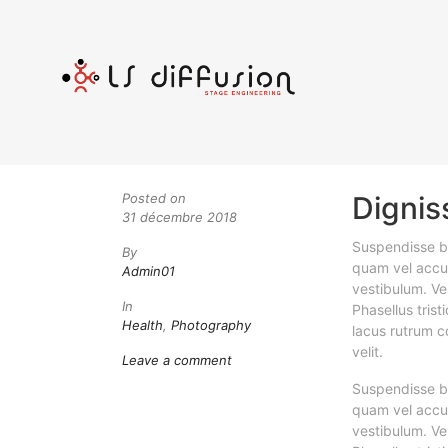
Posted on
Dignis
31 décembre 2018
Suspendisse bl
By
quam vel accum
Admin01
vestibulum. Ves
In
Phasellus trist
Health
,
Photography
lacus rutrum c
velit.
Leave a comment
Suspendisse bl
quam vel accum
vestibulum. Ves