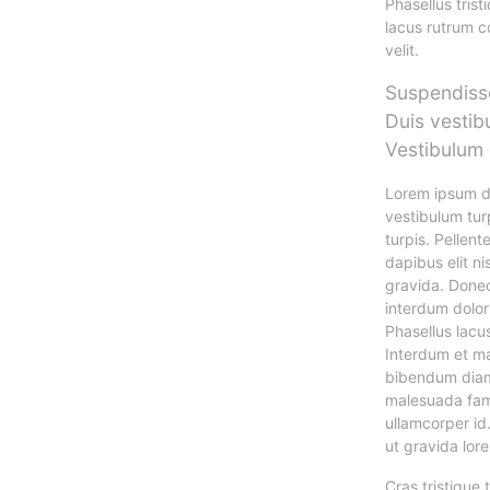
Phasellus trist
lacus rutrum c
velit.
Suspendisse
Duis vestib
Vestibulum 
Lorem ipsum dol
vestibulum turp
turpis. Pellen
dapibus elit nis
gravida. Donec
interdum dolor 
Phasellus lacu
Interdum et ma
bibendum diam 
malesuada fame
ullamcorper id
ut gravida lor
Cras tristique