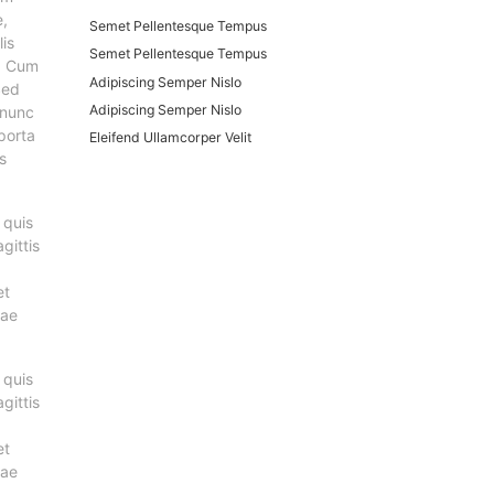
e,
Semet Pellentesque Tempus
lis
Semet Pellentesque Tempus
i. Cum
Adipiscing Semper Nislo
Sed
Adipiscing Semper Nislo
 nunc
 porta
Eleifend Ullamcorper Velit
s
 quis
gittis
et
tae
 quis
gittis
et
tae