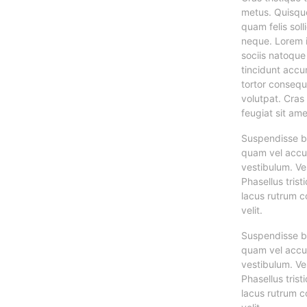
metus. Quisque
quam felis soll
neque. Lorem i
sociis natoque
tincidunt accum
tortor consequa
volutpat. Cras
feugiat sit am
Suspendisse bl
quam vel accum
vestibulum. Ves
Phasellus trist
lacus rutrum c
velit.
Suspendisse bl
quam vel accum
vestibulum. Ves
Phasellus trist
lacus rutrum c