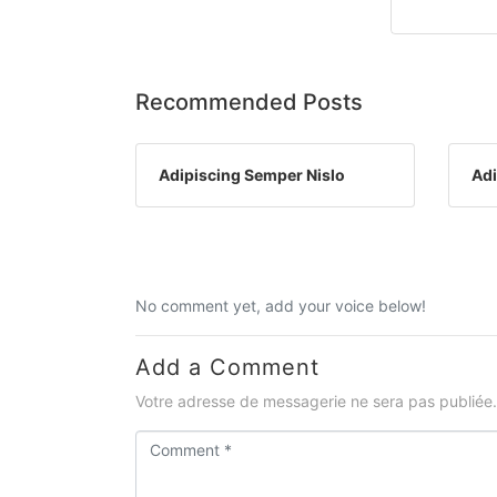
Recommended Posts
Adipiscing Semper Nislo
Adi
No comment yet, add your voice below!
Add a Comment
Votre adresse de messagerie ne sera pas publiée.
C
o
m