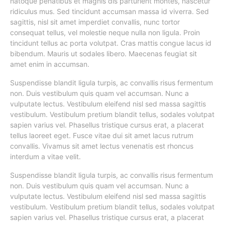
natoque penatibus et magnis dis parturient montes, nascetur
ridiculus mus. Sed tincidunt accumsan massa id viverra. Sed
sagittis, nisl sit amet imperdiet convallis, nunc tortor
consequat tellus, vel molestie neque nulla non ligula. Proin
tincidunt tellus ac porta volutpat. Cras mattis congue lacus id
bibendum. Mauris ut sodales libero. Maecenas feugiat sit
amet enim in accumsan.
Suspendisse blandit ligula turpis, ac convallis risus fermentum
non. Duis vestibulum quis quam vel accumsan. Nunc a
vulputate lectus. Vestibulum eleifend nisl sed massa sagittis
vestibulum. Vestibulum pretium blandit tellus, sodales volutpat
sapien varius vel. Phasellus tristique cursus erat, a placerat
tellus laoreet eget. Fusce vitae dui sit amet lacus rutrum
convallis. Vivamus sit amet lectus venenatis est rhoncus
interdum a vitae velit.
Suspendisse blandit ligula turpis, ac convallis risus fermentum
non. Duis vestibulum quis quam vel accumsan. Nunc a
vulputate lectus. Vestibulum eleifend nisl sed massa sagittis
vestibulum. Vestibulum pretium blandit tellus, sodales volutpat
sapien varius vel. Phasellus tristique cursus erat, a placerat