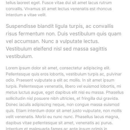
tellus laoreet eget. Fusce vitae dui sit amet lacus rutrum
convallis. Vivamus sit amet lectus venenatis est rhoncus
interdum a vitae velit.
Suspendisse blandit ligula turpis, ac convallis
risus fermentum non. Duis vestibulum quis quam
vel accumsan. Nunc a vulputate lectus.
Vestibulum eleifend nisl sed massa sagittis
vestibulum.
Lorem ipsum dolor sit amet, consectetur adipiscing elit.
Pellentesque quis eros lobortis, vestibulum turpis ac, pulvinar
odio. Praesent vulputate a elit ac mollis. In sit amet ipsum
turpis. Pellentesque venenatis, libero vel euismod lobortis, mi
metus luctus augue, eget dapibus elit nisi eu massa. Phasellus
sollicitudin nisl posuere nibh ultricies, et fringilla dui gravida.
Donec iaculis adipiscing neque, non congue massa euismod
quis. Etiam interdum dolor sit amet justo vulputate, non mollis
velit venenatis. Morbi eu nunc nunc. Phasellus lacus magna,
dapibus vitae pellentesque sit amet, venenatis ac purus.
Interdum et malesuada fames ac ante ipsum primis in