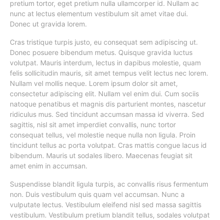
pretium tortor, eget pretium nulla ullamcorper id. Nullam ac
nunc at lectus elementum vestibulum sit amet vitae dui.
Donec ut gravida lorem.
Cras tristique turpis justo, eu consequat sem adipiscing ut.
Donec posuere bibendum metus. Quisque gravida luctus
volutpat. Mauris interdum, lectus in dapibus molestie, quam
felis sollicitudin mauris, sit amet tempus velit lectus nec lorem.
Nullam vel mollis neque. Lorem ipsum dolor sit amet,
consectetur adipiscing elit. Nullam vel enim dui. Cum sociis
natoque penatibus et magnis dis parturient montes, nascetur
ridiculus mus. Sed tincidunt accumsan massa id viverra. Sed
sagittis, nisl sit amet imperdiet convallis, nunc tortor
consequat tellus, vel molestie neque nulla non ligula. Proin
tincidunt tellus ac porta volutpat. Cras mattis congue lacus id
bibendum. Mauris ut sodales libero. Maecenas feugiat sit
amet enim in accumsan.
Suspendisse blandit ligula turpis, ac convallis risus fermentum
non. Duis vestibulum quis quam vel accumsan. Nunc a
vulputate lectus. Vestibulum eleifend nisl sed massa sagittis
vestibulum. Vestibulum pretium blandit tellus, sodales volutpat