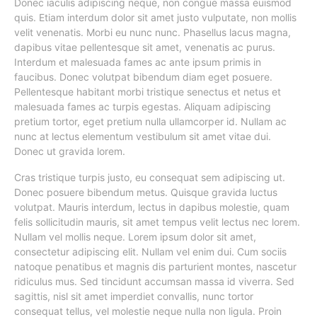
Donec iaculis adipiscing neque, non congue massa euismod
quis. Etiam interdum dolor sit amet justo vulputate, non mollis
velit venenatis. Morbi eu nunc nunc. Phasellus lacus magna,
dapibus vitae pellentesque sit amet, venenatis ac purus.
Interdum et malesuada fames ac ante ipsum primis in
faucibus. Donec volutpat bibendum diam eget posuere.
Pellentesque habitant morbi tristique senectus et netus et
malesuada fames ac turpis egestas. Aliquam adipiscing
pretium tortor, eget pretium nulla ullamcorper id. Nullam ac
nunc at lectus elementum vestibulum sit amet vitae dui.
Donec ut gravida lorem.
Cras tristique turpis justo, eu consequat sem adipiscing ut.
Donec posuere bibendum metus. Quisque gravida luctus
volutpat. Mauris interdum, lectus in dapibus molestie, quam
felis sollicitudin mauris, sit amet tempus velit lectus nec lorem.
Nullam vel mollis neque. Lorem ipsum dolor sit amet,
consectetur adipiscing elit. Nullam vel enim dui. Cum sociis
natoque penatibus et magnis dis parturient montes, nascetur
ridiculus mus. Sed tincidunt accumsan massa id viverra. Sed
sagittis, nisl sit amet imperdiet convallis, nunc tortor
consequat tellus, vel molestie neque nulla non ligula. Proin