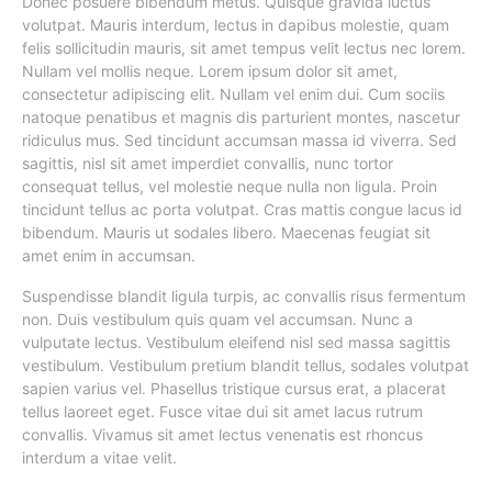
Donec posuere bibendum metus. Quisque gravida luctus
volutpat. Mauris interdum, lectus in dapibus molestie, quam
felis sollicitudin mauris, sit amet tempus velit lectus nec lorem.
Nullam vel mollis neque. Lorem ipsum dolor sit amet,
consectetur adipiscing elit. Nullam vel enim dui. Cum sociis
natoque penatibus et magnis dis parturient montes, nascetur
ridiculus mus. Sed tincidunt accumsan massa id viverra. Sed
sagittis, nisl sit amet imperdiet convallis, nunc tortor
consequat tellus, vel molestie neque nulla non ligula. Proin
tincidunt tellus ac porta volutpat. Cras mattis congue lacus id
bibendum. Mauris ut sodales libero. Maecenas feugiat sit
amet enim in accumsan.
Suspendisse blandit ligula turpis, ac convallis risus fermentum
non. Duis vestibulum quis quam vel accumsan. Nunc a
vulputate lectus. Vestibulum eleifend nisl sed massa sagittis
vestibulum. Vestibulum pretium blandit tellus, sodales volutpat
sapien varius vel. Phasellus tristique cursus erat, a placerat
tellus laoreet eget. Fusce vitae dui sit amet lacus rutrum
convallis. Vivamus sit amet lectus venenatis est rhoncus
interdum a vitae velit.