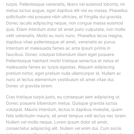
turpis. Pellentesque venenatis, libero vel euismod lobortis, mi
metus luctus augue, eget dapibus elit nisi eu massa. Phasellus
sollicitudin nisl posuere nibh ultricies, et fringilla dui gravida.
Donec iaculis adipiscing neque, non congue massa euismod
quis. Etiam interdum dolor sit amet justo vulputate, non mollis
velit venenatis. Morbi eu nunc nunc. Phasellus lacus magna,
dapibus vitae pellentesque sit amet, venenatis ac purus.
Interdum et malesuada fames ac ante ipsum primis in
faucibus. Donec volutpat bibendum diam eget posuere.
Pellentesque habitant morbi tristique senectus et netus et
malesuada fames ac turpis egestas. Aliquam adipiscing
pretium tortor, eget pretium nulla ullamcorper id. Nullam ac
nunc at lectus elementum vestibulum sit amet vitae dui.
Donec ut gravida lorem.
Cras tristique turpis justo, eu consequat sem adipiscing ut.
Donec posuere bibendum metus. Quisque gravida luctus
volutpat. Mauris interdum, lectus in dapibus molestie, quam
felis sollicitudin mauris, sit amet tempus velit lectus nec lorem.
Nullam vel mollis neque. Lorem ipsum dolor sit amet,
consectetur adipiscing elit. Nullam vel enim dui. Cum sociis