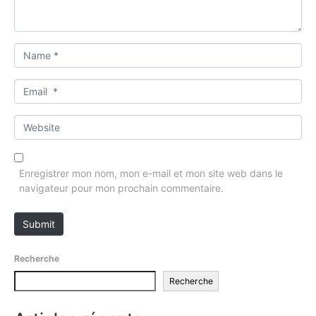
*
N
a
m
E
e
m
*
a
W
i
e
l
b
*
s
Enregistrer mon nom, mon e-mail et mon site web dans le
i
navigateur pour mon prochain commentaire.
t
e
Submit
Recherche
Recherche