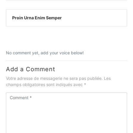
Proin Urna Enim Semper
No comment yet, add your voice below!
Add a Comment
Votre adresse de messagerie ne sera pas publiée.
Les
champs obligatoires sont indiqués avec
*
C
o
m
m
e
n
t